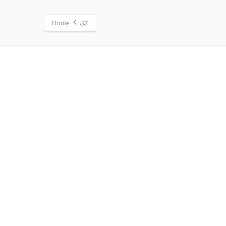
کک
Home