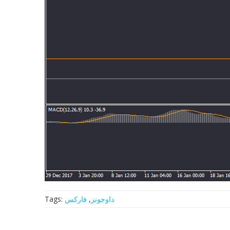
داوجونز
,
فارکس
Tags: